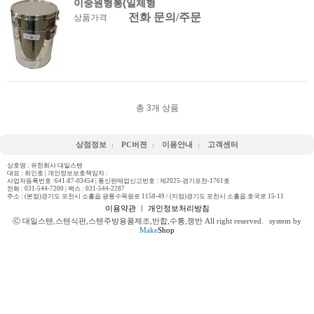
이중원형통(일체형
전화 문의/주문
상품가격
총
3
개 상품
상점정보
PC버젼
이용안내
고객센터
상호명 : 유한회사 대일스텐
대표 : 최인호 | 개인정보보호책임자 :
사업자등록번호 :641-87-03454 | 통신판매업신고번호 : 제2025-경기포천-1761호
전화 :
031-544-7200
| 팩스 : 031-544-2287
주소 : (본점)경기도 포천시 소흘읍 광릉수목원로 1158-49 / (지점)경기도 포천시 소흘읍 호국로 15-11
이용약관
ㅣ
개인정보처리방침
ⓒ 대일스텐,스텐식판,스텐주방용품제조,반합,수통,쟁반 All right reserved.
system by
Make
Shop